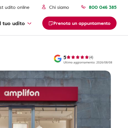
st udito online
Chi siamo
800 046 385
l tuo udito
Prenota un appuntamento
5
(4)
Ultimo aggiornamento: 2026/08/08