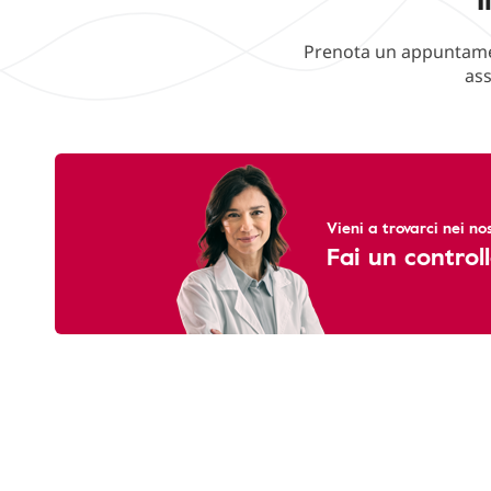
Prenota un appuntament
ass
Vieni a trovarci nei nos
Fai un controll