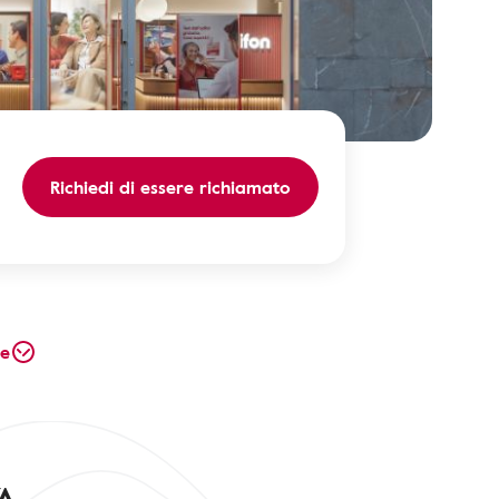
Richiedi di essere richiamato
te
/A