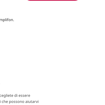
?
egliete di essere
ti che possono aiutarvi