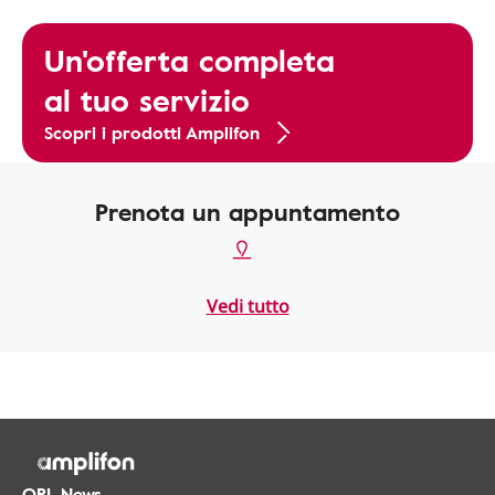
Un'offerta completa
al tuo servizio
Scopri i prodotti Amplifon
Prenota un appuntamento
Vedi tutto
ORL.News