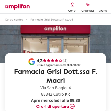
Centri
Chiamaci
Menu
Cerca centro
Farmacia Grisi Dott.ssa F. Macrì
4,3
(12)
Ultimo aggiornamento: 2026/08/07
Farmacia Grisi Dott.ssa F.
Macrì
Via San Biagio, 4
88842 Cutro KR
Apre mercoledì alle 09:30
Orari di apertura