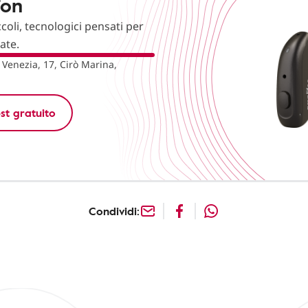
fon
ccoli, tecnologici pensati per
nate.
 Venezia, 17, Cirò Marina,
st gratuito
Condividi: