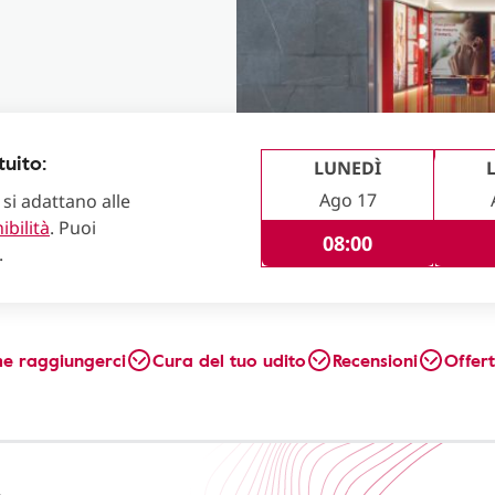
uito:
LUNEDÌ
Ago 17
 si adattano alle
ibilità
. Puoi
08:00
.
e raggiungerci
Cura del tuo udito
Recensioni
Offer