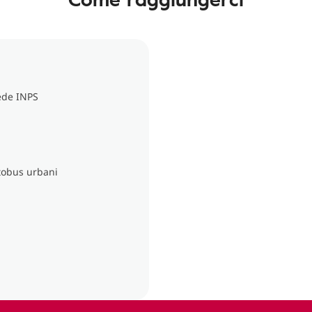
sede INPS
utobus urbani