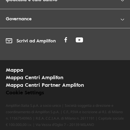
Governance
Scrivi ad Amplifon
Mappa
Mappa Centri Amplifon
Mappa Centri Partner Amplifon
Cookie Settings
Amplifon Italia S.p.A. a socio unico | Società soggetta a direzione e
coordinamento di Amplifon S.p.A. | C.F., P.IVA e iscrizione al R.I. di Milano
n. 11567540965 | R.E.A. C.C.I.A.A. di Milano n. 2611191 | Capitale sociale
€ 100.000,00 i.v. | Via Vezza d’Oglio 7 – 20139 MILANO