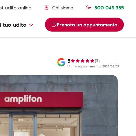
st udito online
Chi siamo
800 046 385
l tuo udito
Prenota un appuntamento
5
(3)
Ultimo aggiornamento: 2026/08/07