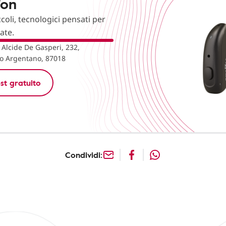
fon
ccoli, tecnologici pensati per
nate.
 Alcide De Gasperi, 232,
o Argentano, 87018
st gratuito
Condividi: