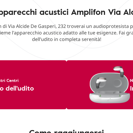
pparecchi acustici Amplifon Via Al
n di Via Alcide De Gasperi, 232 troverai un audioprotesista p
ieme l'apparecchio acustico adatto alle tue esigenze. Fai g
dell’udito in completa serenità!
tri Centri
N
o dell'udito
I
Come raggiungerci