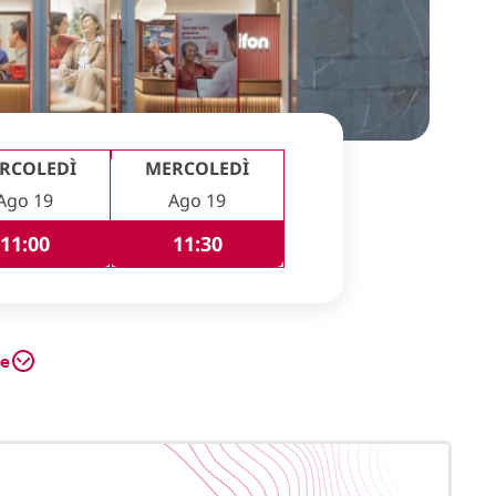
RCOLEDÌ
MERCOLEDÌ
Ago 19
Ago 19
11:00
11:30
te