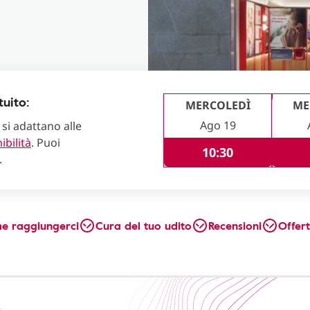
uito:
MERCOLEDÌ
ME
Ago 19
 si adattano alle
ibilità
. Puoi
10:30
.
e raggiungerci
Cura del tuo udito
Recensioni
Offer