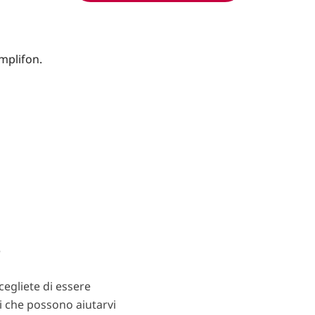
?
egliete di essere
ti che possono aiutarvi