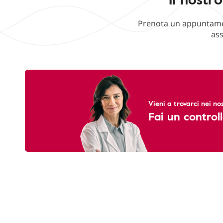
Prenota un appuntament
ass
Vieni a trovarci nei nos
Fai un controll