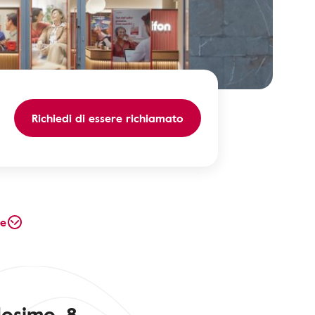
Richiedi di essere richiamato
te
losimo, 8