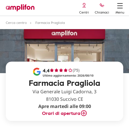
Centri
Chiamaci
Menu
Cerca centro
Farmacia Pragliola
4,4
(75)
Ultimo aggiornamento: 2026/08/10
Farmacia Pragliola
Via Generale Luigi Cadorna, 3
81030 Succivo CE
Apre martedì alle 09:00
Orari di apertura