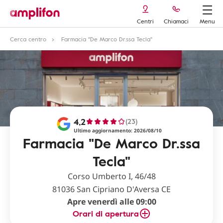
Centri
Chiamaci
Menu
Cerca centro
Farmacia "De Marco Dr.ssa Tecla"
4,2
(23)
Ultimo aggiornamento: 2026/08/10
Farmacia "De Marco Dr.ssa
Tecla"
Corso Umberto I, 46/48
81036 San Cipriano D'Aversa CE
Apre venerdì alle 09:00
Orari di apertura