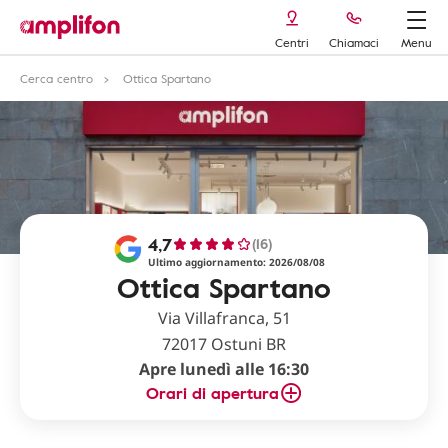
Centri
Chiamaci
Menu
Cerca centro
Ottica Spartano
4,7
(16)
Ultimo aggiornamento: 2026/08/08
Ottica Spartano
Via Villafranca, 51
72017 Ostuni BR
Apre lunedì alle 16:30
Orari di apertura