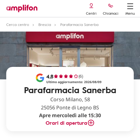
Centri
Chiamaci
Menu
Cerca centro
Brescia
Parafarmacia Sanerba
4,8
(6)
Ultimo aggiornamento: 2026/08/09
Parafarmacia Sanerba
Corso Milano, 58
25056 Ponte di Legno BS
Apre mercoledì alle 15:30
Orari di apertura