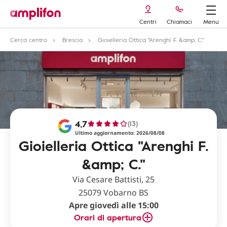
Centri
Chiamaci
Menu
Cerca centro
Brescia
Gioielleria Ottica "Arenghi F. &amp; C."
4,7
(13)
Ultimo aggiornamento: 2026/08/08
Gioielleria Ottica "Arenghi F.
&amp; C."
Via Cesare Battisti, 25
25079 Vobarno BS
Apre giovedì alle 15:00
Orari di apertura