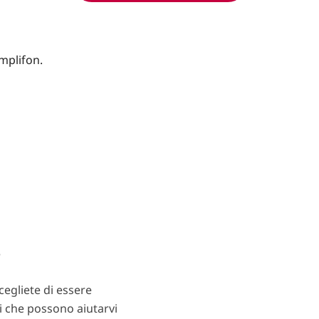
?
egliete di essere
ti che possono aiutarvi