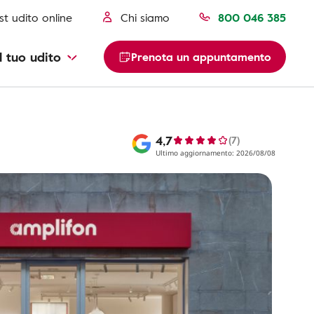
st udito online
Chi siamo
800 046 385
l tuo udito
Prenota un appuntamento
4,7
(7)
Ultimo aggiornamento: 2026/08/08