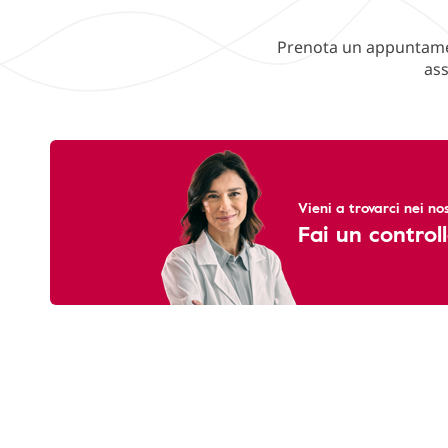
Prenota un appuntament
ass
Vieni a trovarci nei nos
Fai un controll