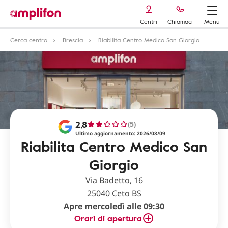
Centri
Chiamaci
Menu
Cerca centro
Brescia
Riabilita Centro Medico San Giorgio
2,8
(5)
Ultimo aggiornamento: 2026/08/09
Riabilita Centro Medico San
Giorgio
Via Badetto, 16
25040 Ceto BS
Apre mercoledì alle 09:30
Orari di apertura