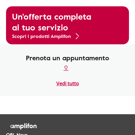
Un'offerta completa
al tuo servizio
Scopri i prodotti Amplifon
Prenota un appuntamento
Vedi tutto
ORL.News