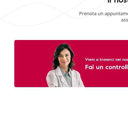
Prenota un appuntament
ass
Vieni a trovarci nei nos
Fai un controll