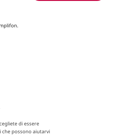
?
egliete di essere
ti che possono aiutarvi