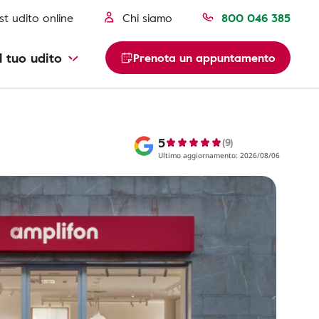
st udito online
Chi siamo
800 046 385
l tuo udito
Prenota un appuntamento
5
(9)
Ultimo aggiornamento: 2026/08/06