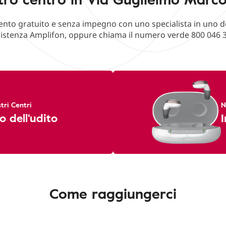
o gratuito e senza impegno con uno specialista in uno deg
istenza Amplifon, oppure chiama il numero verde 800 046 
tri Centri
N
o dell'udito
I
Come raggiungerci