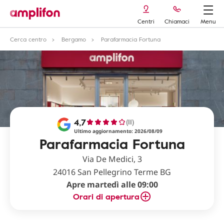
Centri
Chiamaci
Menu
Cerca centro
Bergamo
Parafarmacia Fortuna
4,7
(11)
Ultimo aggiornamento: 2026/08/09
Parafarmacia Fortuna
Via De Medici, 3
24016 San Pellegrino Terme BG
Apre martedì alle 09:00
Orari di apertura