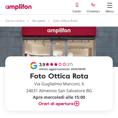
Centri
Chiamaci
Menu
Cerca centro
Bergamo
Foto Ottica Rota
3,9
(27)
Ultimo aggiornamento: 2026/08/09
Foto Ottica Rota
Via Guglielmo Marconi, 6
24031 Almenno San Salvatore BG
Apre mercoledì alle 15:00
Orari di apertura