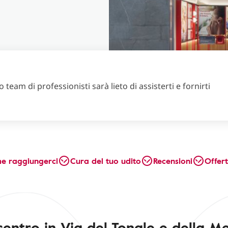
 team di professionisti sarà lieto di assisterti e fornirti
e raggiungerci
Cura del tuo udito
Recensioni
Offer
 centro in Via del Tonale e della M