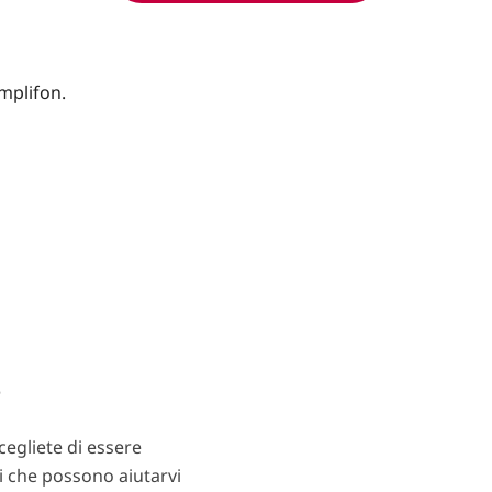
?
egliete di essere
ti che possono aiutarvi