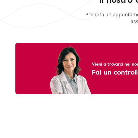
Prenota un appuntament
ass
Vieni a trovarci nei nos
Fai un controll