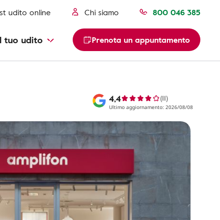
st udito online
Chi siamo
800 046 385
l tuo udito
Prenota un appuntamento
4,4
(11)
Ultimo aggiornamento: 2026/08/08