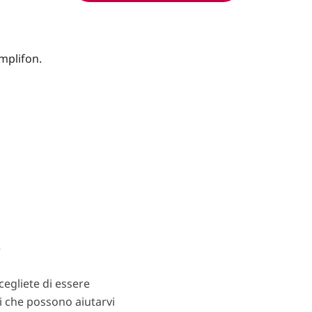
?
egliete di essere
ti che possono aiutarvi