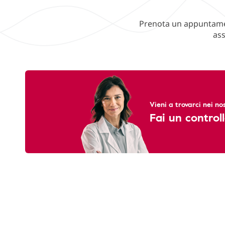
Prenota un appuntament
ass
Vieni a trovarci nei nos
Fai un controll