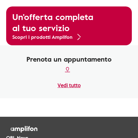
Un'offerta completa
al tuo servizio
Scopri i prodotti Amplifon
Prenota un appuntamento
Vedi tutto
ORL.News