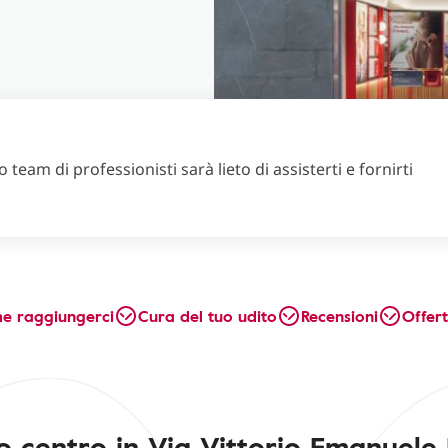
 team di professionisti sarà lieto di assisterti e fornirti
e raggiungerci
Cura del tuo udito
Recensioni
Offer
ro centro in Via Vittorio Emanuele I