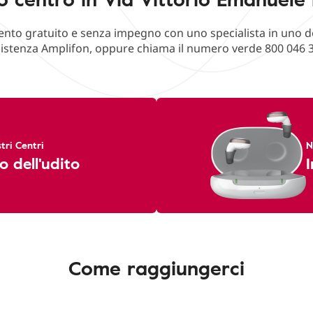
o gratuito e senza impegno con uno specialista in uno deg
istenza Amplifon, oppure chiama il numero verde 800 046 
tri Centri
N
o dell'udito
I
Come raggiungerci