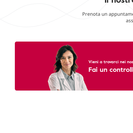
Prenota un appuntament
ass
Vieni a trovarci nei nos
Fai un controll