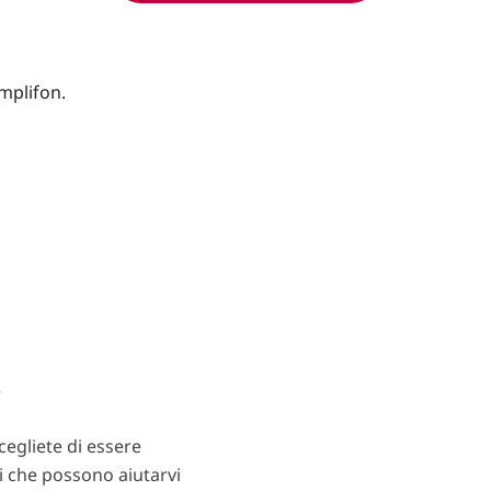
?
egliete di essere
ti che possono aiutarvi