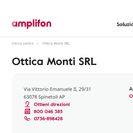
Soluzi
Cerca centro
Ottica Monti SRL
Ottica Monti SRL
A
Via Vittorio Emanuele II, 29/31
O
63078 Spinetoli AP
Ottieni direzioni
800 046 385
0736-898428