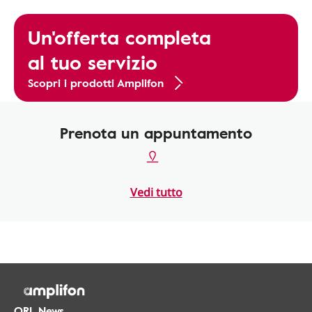
Un'offerta completa
al tuo servizio
Scopri i prodotti Amplifon
Prenota un appuntamento
Vedi tutto
ORL.News