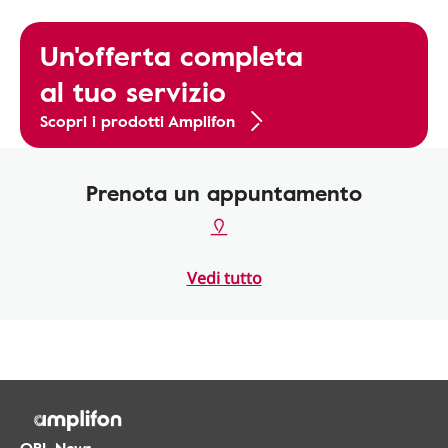
Un'offerta completa
al tuo servizio
Scopri i prodotti Amplifon
Prenota un appuntamento
Vedi tutto
ORL.News