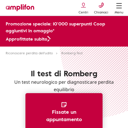
Centri
Chiamaci
Menu
Promozione speciale: 10’000 superpunti Coop
aggiuntivi in omaggio*
Approfittate subito
Riconoscere perdita dell'udito
Romberg-Test
Il test di Romberg
Un test neurologico per diagnosticare perdita
equilibrio
Fissate un
appuntamento