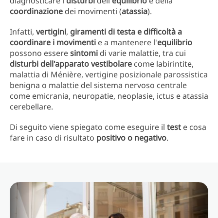
diagnosticare i
disturbi
dell'
equilibrio
e della
coordinazione
dei movimenti (
atassia
).
Infatti,
vertigini
,
giramenti di testa e difficoltà a
coordinare i movimenti
e a mantenere l'
equilibrio
possono essere
sintomi
di varie malattie, tra cui
disturbi dell'apparato vestibolare
come labirintite,
malattia di Ménière, vertigine posizionale parossistica
benigna o malattie del sistema nervoso centrale
come emicrania, neuropatie, neoplasie, ictus e atassia
cerebellare.
Di seguito viene spiegato come eseguire il
test
e cosa
fare in caso di risultato
positivo o negativo
.