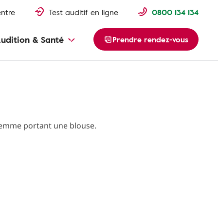
entre
Test auditif en ligne
0800 134 134
udition & Santé
Prendre rendez-vous