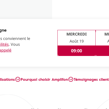
igne
MERCREDI
M
us conviennent le
Août 19
lités
. Vous
rappelé
09:00
lisations
Pourquoi choisir Amplifon
Témoignages client