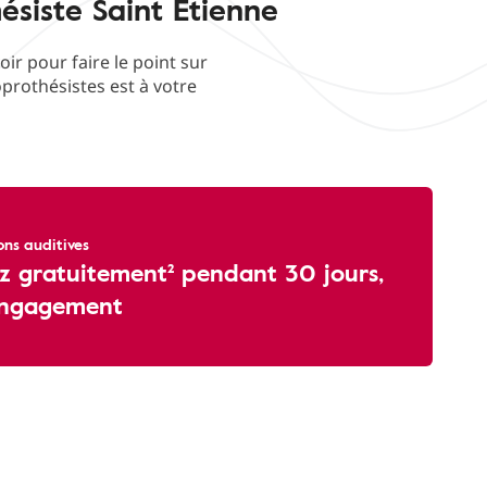
ésiste Saint Etienne
r pour faire le point sur
oprothésistes est à votre
ons auditives
z gratuitement² pendant 30 jours,
engagement