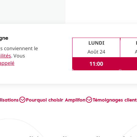
igne
LUNDI
us conviennent le
Août 24
lités
. Vous
rappelé
11:00
lisations
Pourquoi choisir Amplifon
Témoignages client