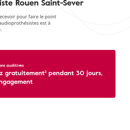
iste Rouen Saint-Sever
evoir pour faire le point
'audioprothésistes est à
.
ons auditives
z gratuitement² pendant 30 jours,
engagement