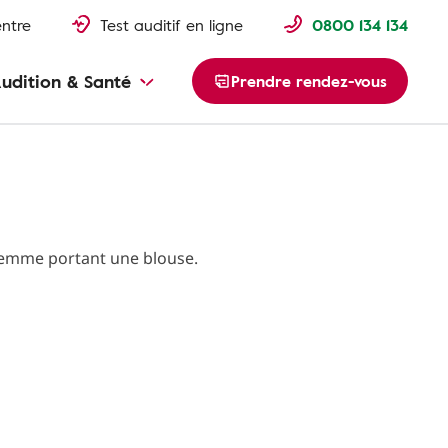
entre
Test auditif en ligne
0800 134 134
udition & Santé
Prendre rendez-vous