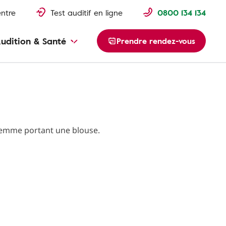
entre
Test auditif en ligne
0800 134 134
udition & Santé
Prendre rendez-vous