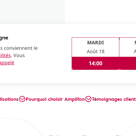
igne
MARDI
us conviennent le
Août 18
lités
. Vous
rappelé
14:00
lisations
Pourquoi choisir Amplifon
Témoignages client