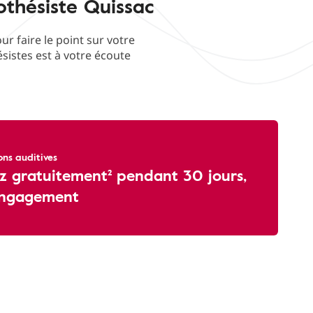
othésiste Quissac
 faire le point sur votre
ésistes est à votre écoute
ons auditives
z gratuitement² pendant 30 jours,
engagement