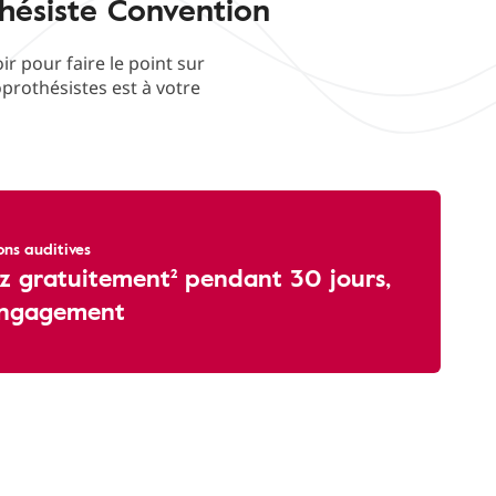
hésiste Convention
 pour faire le point sur
oprothésistes est à votre
ons auditives
z gratuitement² pendant 30 jours,
engagement