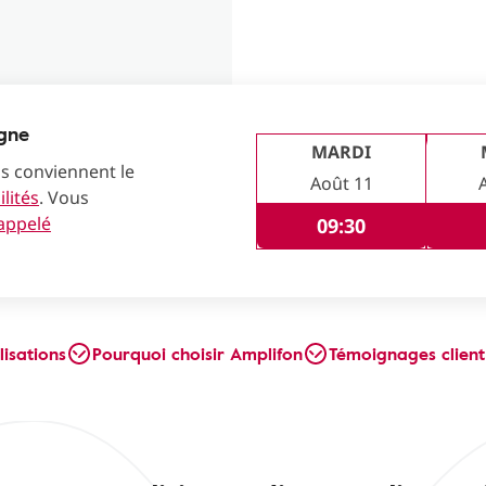
igne
MARDI
us conviennent le
Août 11
lités
. Vous
rappelé
09:30
lisations
Pourquoi choisir Amplifon
Témoignages client