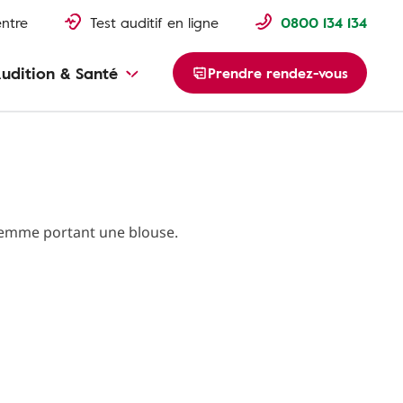
entre
Test auditif en ligne
0800 134 134
udition & Santé
Prendre rendez-vous