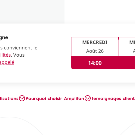
igne
MERCREDI
M
us conviennent le
Août 26
lités
. Vous
rappelé
14:00
lisations
Pourquoi choisir Amplifon
Témoignages client