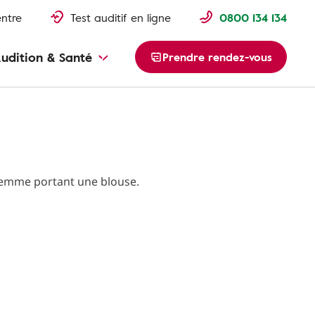
entre
Test auditif en ligne
0800 134 134
udition & Santé
Prendre rendez-vous