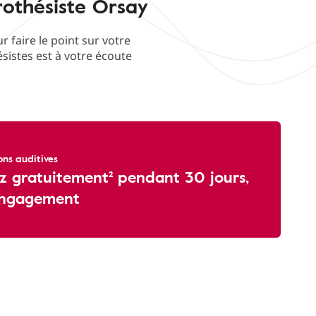
rothésiste Orsay
faire le point sur votre
ésistes est à votre écoute
ons auditives
z gratuitement² pendant 30 jours,
engagement