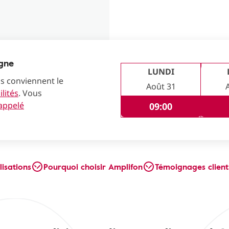
igne
LUNDI
us conviennent le
Août 31
lités
. Vous
rappelé
09:00
lisations
Pourquoi choisir Amplifon
Témoignages client