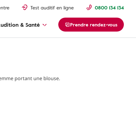
entre
Test auditif en ligne
0800 134 134
udition & Santé
Prendre rendez-vous