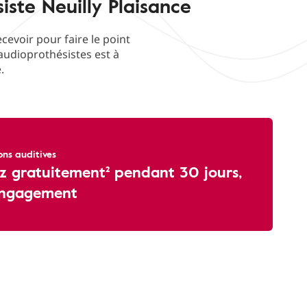
iste Neuilly Plaisance
evoir pour faire le point
'audioprothésistes est à
.
ons auditives
z gratuitement² pendant 30 jours,
engagement