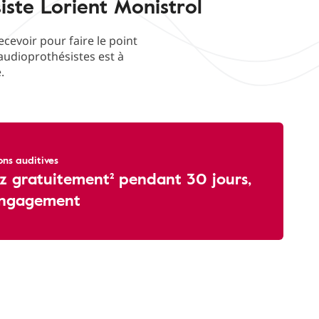
iste Lorient Monistrol
evoir pour faire le point
'audioprothésistes est à
.
ons auditives
z gratuitement² pendant 30 jours,
engagement