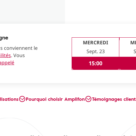
igne
MERCREDI
M
us conviennent le
Sept. 23
S
lités
. Vous
rappelé
15:00
lisations
Pourquoi choisir Amplifon
Témoignages client