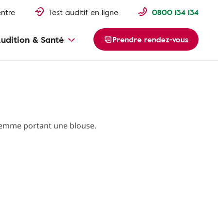
entre
Test auditif en ligne
0800 134 134
udition & Santé
Prendre rendez-vous