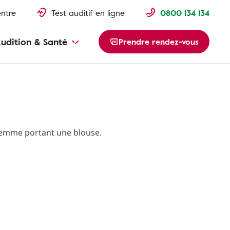
entre
Test auditif en ligne
0800 134 134
udition & Santé
Prendre rendez-vous