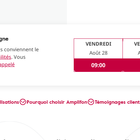
igne
VENDREDI
V
us conviennent le
Août 28
lités
. Vous
rappelé
09:00
lisations
Pourquoi choisir Amplifon
Témoignages client