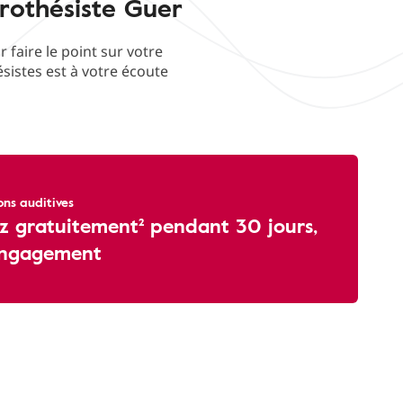
rothésiste Guer
aire le point sur votre
ésistes est à votre écoute
ons auditives
z gratuitement² pendant 30 jours,
engagement