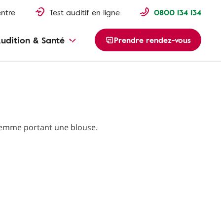
entre
Test auditif en ligne
0800 134 134
udition & Santé
Prendre rendez-vous