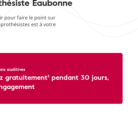
othésiste Eaubonne
pour faire le point sur
oprothésistes est à votre
ons auditives
z gratuitement² pendant 30 jours,
engagement