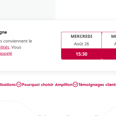
igne
MERCREDI
M
us conviennent le
Août 26
lités
. Vous
rappelé
15:30
lisations
Pourquoi choisir Amplifon
Témoignages client