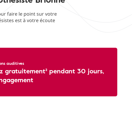
 faire le point sur votre
ésistes est à votre écoute
ons auditives
z gratuitement² pendant 30 jours,
engagement