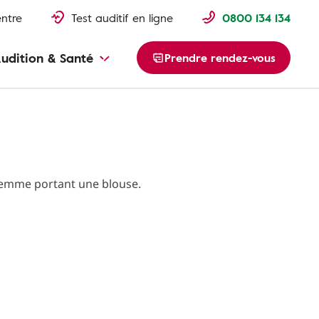
entre
Test auditif en ligne
0800 134 134
udition & Santé
Prendre rendez-vous