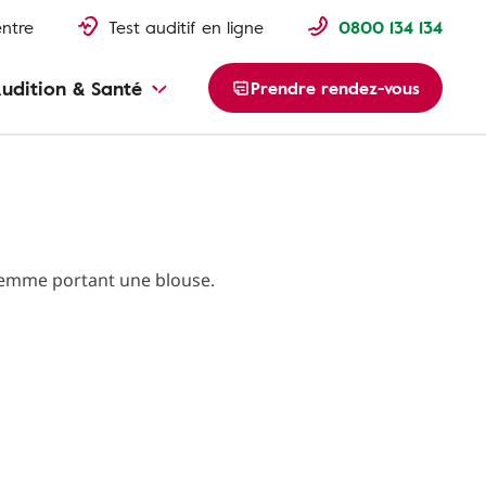
entre
Test auditif en ligne
0800 134 134
udition & Santé
Prendre rendez-vous