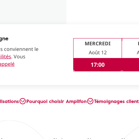
igne
MERCREDI
us conviennent le
Août 12
lités
. Vous
rappelé
17:00
lisations
Pourquoi choisir Amplifon
Témoignages client