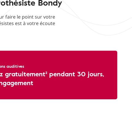
rothésiste Bondy
faire le point sur votre
ésistes est à votre écoute
ons auditives
z gratuitement² pendant 30 jours,
engagement