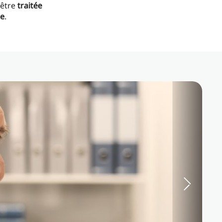
 être
traitée
te
.