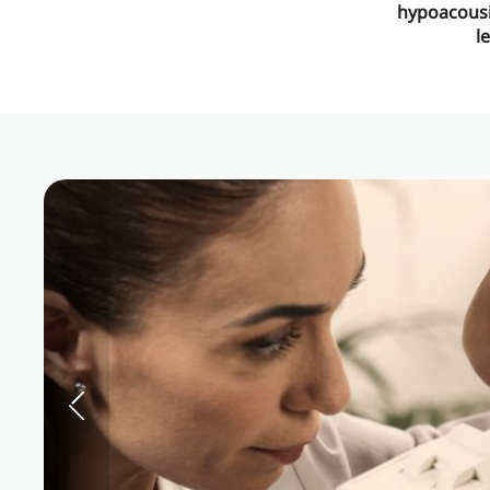
hypoacousi
l