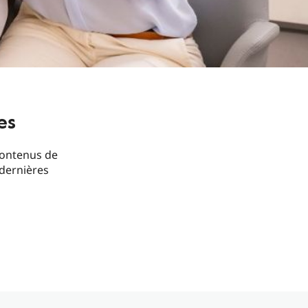
es
contenus de
 dernières