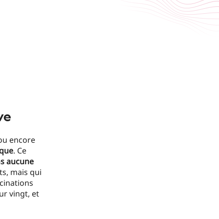
ve
 ou encore
ique
. Ce
s aucune
s, mais qui
ucinations
r vingt, et