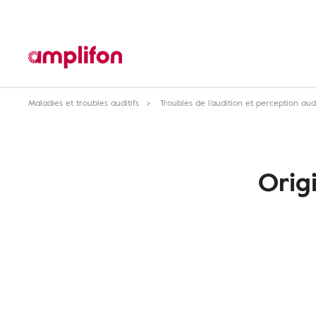
Maladies et troubles auditifs
Troubles de l’audition et perception aud
Orig