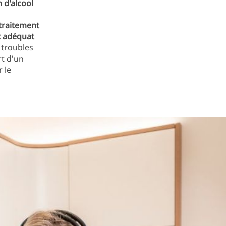
 d'alcool
traitement
t adéquat
 troubles
rt d'un
 le