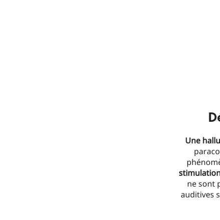
D
Une hallu
paracou
phénomèn
stimulation
ne sont 
auditives 