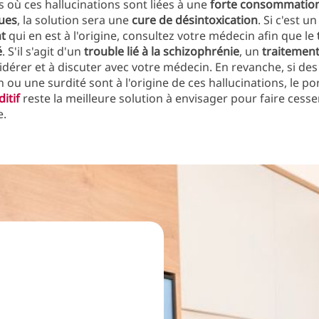
s où ces hallucinations sont liées à une
forte consommation
ues
, la solution sera une
cure de désintoxication
. Si c'est un
t
qui en est à l'origine, consultez votre médecin afin que le
é
. S'il s'agit d'un
trouble lié à la schizophrénie
, un
traitemen
idérer et à discuter avec votre médecin. En revanche, si des
n ou une surdité sont à l'origine de ces hallucinations, le po
itif
reste la meilleure solution à envisager pour faire cesser
.