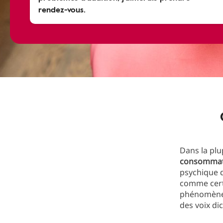
rendez-vous.
Dans la plu
consommati
psychique 
comme cert
phénomène 
des voix di