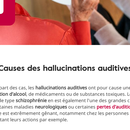
Causes des hallucinations auditive
part des cas, les
hallucinations auditives
ont pour cause un
on d'alcool
, de médicaments ou de substances toxiques. L
de type
schizophrénie
en est également l'une des grandes c
aines maladies
neurologiques
ou certaines
pertes d'auditi
est extrêmement gênant, notamment chez les personnes 
ctant leurs actions par exemple.