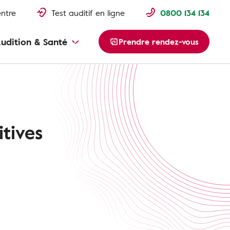
entre
Test auditif en ligne
0800 134 134
udition & Santé
Prendre rendez-vous
tives