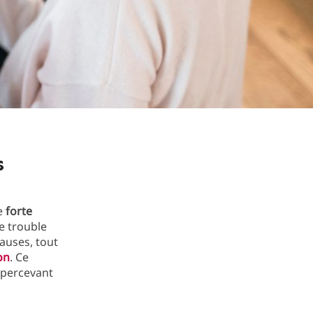
s
e
forte
e trouble
auses, tout
on
. Ce
percevant