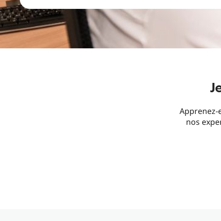
J
Apprenez-e
nos expe