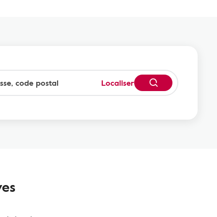
Localiser
ves