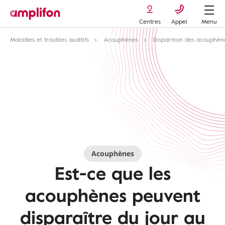
Centres
Appel
Menu
Maladies et troubles auditifs
Acouphènes
Disparition des acouphèn
Acouphènes
Est-ce que les
acouphènes peuvent
disparaître du jour au