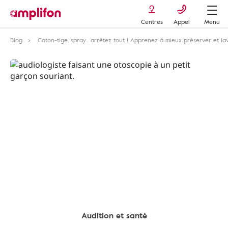
Centres
Appel
Menu
Blog
Coton-tige, spray... arrêtez tout ! Apprenez à mieux préserver et lav
Audition et santé