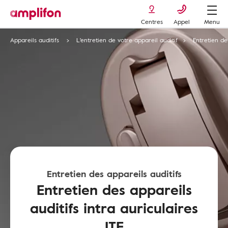
Centres
Appel
Menu
Appareils auditifs
L'entretien de votre appareil auditif
Entretien des
Entretien des appareils auditifs
Entretien des appareils
auditifs intra auriculaires
ITE