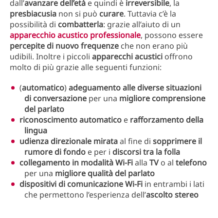
dall’
avanzare dell’età
e quindi è
irreversibile
, la
presbiacusia
non si può
curare
. Tuttavia c’è la
possibilità di
combatterla
: grazie all’aiuto di un
apparecchio acustico professionale
, possono essere
percepite di nuovo frequenze
che non erano più
udibili. Inoltre i piccoli
apparecchi acustici
offrono
molto di più grazie alle seguenti funzioni:
(
automatico
)
adeguamento alle diverse situazioni
di conversazione
per una
migliore comprensione
del parlato
riconoscimento automatico
e
rafforzamento della
lingua
udienza direzionale mirata
al fine di
sopprimere il
rumore di fondo
e per i
discorsi tra la folla
collegamento in modalità Wi-Fi
alla
TV
o al
telefono
per una
migliore qualità del parlato
dispositivi di comunicazione Wi-Fi
in entrambi i lati
che permettono l’esperienza dell’
ascolto stereo