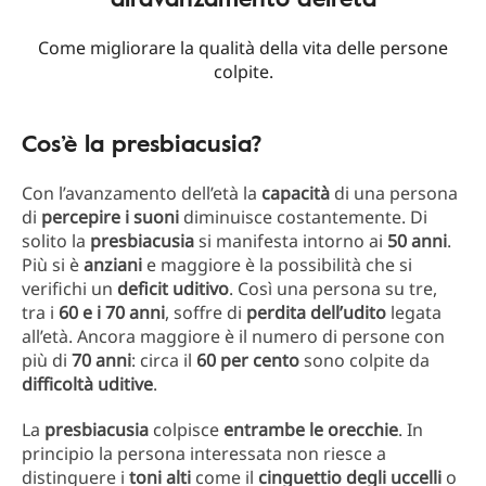
Come migliorare la qualità della vita delle persone
colpite.
Cos’è la presbiacusia?
Con l’avanzamento dell’età la
capacità
di una persona
di
percepire i suoni
diminuisce costantemente. Di
solito la
presbiacusia
si manifesta intorno ai
50 anni
.
Più si è
anziani
e maggiore è la possibilità che si
verifichi un
deficit uditivo
. Così una persona su tre,
tra i
60 e i 70 anni
, soffre di
perdita dell’udito
legata
all’età. Ancora maggiore è il numero di persone con
più di
70 anni
: circa il
60 per cento
sono colpite da
difficoltà uditive
.
La
presbiacusia
colpisce
entrambe le orecchie
. In
principio la persona interessata non riesce a
distinguere i
toni alti
come il
cinguettio degli uccelli
o