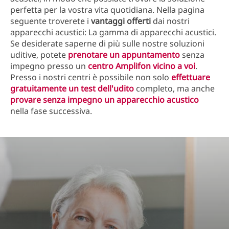
perfetta per la vostra vita quotidiana. Nella pagina
seguente troverete i
vantaggi offerti
dai nostri
apparecchi acustici: La gamma di apparecchi acustici.
Se desiderate saperne di più sulle nostre soluzioni
uditive, potete
prenotare un appuntamento
senza
impegno presso un
centro Amplifon vicino a voi
.
Presso i nostri centri è possibile non solo
effettuare
gratuitamente un test dell'udito
completo, ma anche
provare senza impegno un apparecchio acustico
nella fase successiva.