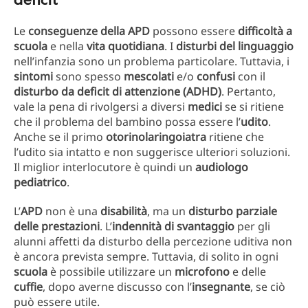
Le
conseguenze della APD
possono essere
difficoltà a
scuola
e nella
vita quotidiana
. I
disturbi del linguaggio
nell’infanzia sono un problema particolare. Tuttavia, i
sintomi
sono spesso
mescolati
e/o
confusi
con il
disturbo da deficit di attenzione (ADHD)
. Pertanto,
vale la pena di rivolgersi a diversi
medici
se si ritiene
che il problema del bambino possa essere l’
udito
.
Anche se il primo
otorinolaringoiatra
ritiene che
l’udito sia intatto e non suggerisce ulteriori soluzioni.
Il miglior interlocutore è quindi un
audiologo
pediatrico
.
L’
APD
non è una
disabilità
, ma un
disturbo parziale
delle prestazioni
. L’
indennità di svantaggio
per gli
alunni affetti da disturbo della percezione uditiva non
è ancora prevista sempre. Tuttavia, di solito in ogni
scuola
è possibile utilizzare un
microfono
e delle
cuffie
, dopo averne discusso con l’
insegnante
, se ciò
può essere utile.