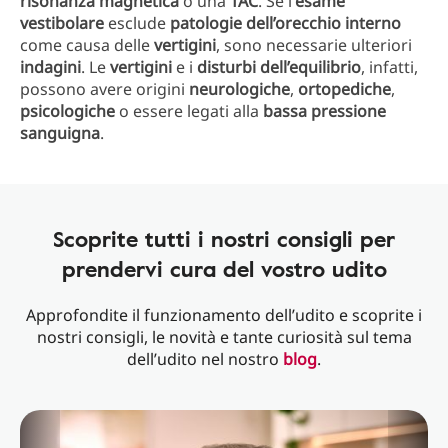
risonanza magnetica
o una
TAC
. Se l’
esame
vestibolare
esclude
patologie dell’orecchio interno
come causa delle
vertigini
, sono necessarie ulteriori
indagini
. Le
vertigini
e i
disturbi dell’equilibrio
, infatti,
possono avere origini
neurologiche
,
ortopediche
,
psicologiche
o essere legati alla
bassa pressione
sanguigna
.
Scoprite tutti i nostri consigli per
prendervi cura del vostro udito
Approfondite il funzionamento dell’udito e scoprite i
nostri consigli, le novità e tante curiosità sul tema
dell’udito nel nostro
blog
.