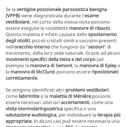
Se la
vertigine posizionale parossistica benigna
(VPPB)
viene diagnosticata durante l'
esame
vestibolare
, nel corso della stessa visita possono
essere eseguite le cosiddette
manovre di rilascio
.
Questa malattia è infatti causata dallo
spostamento
degli otoliti
, piccoli cristalli simili a sassolini presenti
nell’
orecchio interno
che fungono da "
sensori
" di
movimento, dalla loro sede naturale. Grazie ad alcuni
movimenti specifici della testa e del corpo
(ad
esempio la
manovra di Semont
, la
manovra di Epley
o
la
manovra di McClure
) possono essere
riposizionati
correttamente
.
Se vengono identificati altri
problemi vestibolari
,
come
labirintite
o la
malattia di Ménière
,possono
essere necessari ulteriori
accertamenti
, come una
visita otorinolaringoiatrica
specifica o una
valutazione audiologica
, per individuare la
terapia più
appropriata
. In alcuni casi può essere necessaria una