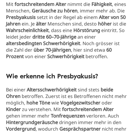
Mit
fortschreitendem Alter
nimmt die
Fähigkeit
, eines
Menschen,
Geräusche zu hören
, immer mehr ab. Die
Presbyakusis
setzt in der Regel ab einem
Alter von 50
Jahren
ein. Je
älter
Menschen sind, desto
höher
ist die
Wahrscheinlichkeit
, dass eine
Hörstörung
eintritt. So
leidet jeder
dritte 60–70-Jährige
an einer
altersbedingten Schwerhörigkeit
. Noch grösser ist
die Zahl der
über 70-Jährigen
, hier sind etwa
60
Prozent
von einer
Schwerhörigkeit
betroffen.
Wie erkenne ich Presbyakusis?
Bei einer
Altersschwerhörigkeit
sind stets
beide
Ohren
betroffen. Zuerst ist es Betroffenen nicht mehr
möglich,
hohe Töne
wie
Vogelgezwitscher
oder
Kinder
zu verstehen. Mit
fortschreitendem Alter
gehen immer mehr
Tonfrequenzen
verloren. Auch
Hintergrundgeräusche
dringen immer mehr in den
Vordergrund
, wodurch
Gesprächspartner
nicht mehr