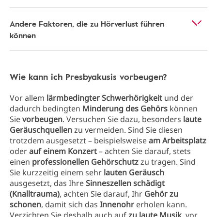
Andere Faktoren, die zu Hörverlust führen
können
Wie kann ich Presbyakusis vorbeugen?
Vor allem
lärmbedingter Schwerhörigkeit
und der
dadurch bedingten
Minderung des Gehörs
können
Sie
vorbeugen
. Versuchen Sie dazu, besonders
laute
Geräuschquellen
zu vermeiden. Sind Sie diesen
trotzdem ausgesetzt – beispielsweise
am Arbeitsplatz
oder
auf einem Konzert
– achten Sie darauf, stets
einen
professionellen Gehörschutz
zu tragen. Sind
Sie kurzzeitig einem sehr
lauten Geräusch
ausgesetzt, das Ihre
Sinneszellen schädigt
(Knalltrauma)
, achten Sie darauf, Ihr
Gehör zu
schonen
, damit sich das
Innenohr
erholen kann.
Verzichten Sie deshalb auch auf
zu laute Musik
, vor