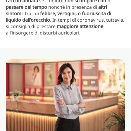
raccomandata
se il dolore
non scompare con il
passare del tempo
nonché in presenza di
altri
sintomi
, tra cui
febbre, vertigini, o fuoriuscita di
liquido dall’orecchio
. In tempi di coronavirus, tuttavia,
si consiglia di prestare
maggiore attenzione
all’insorgere di disturbi auricolari.