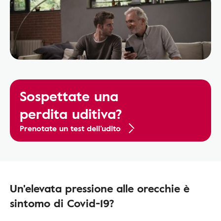
Sospettate una
perdita uditiva?
Prenotate un test dell’udito
Un'elevata pressione alle orecchie è
sintomo di Covid-19?