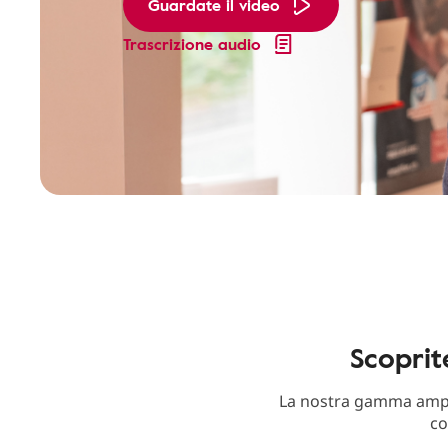
Guardate il video
Trascrizione audio
Scoprit
La nostra gamma ampli
co