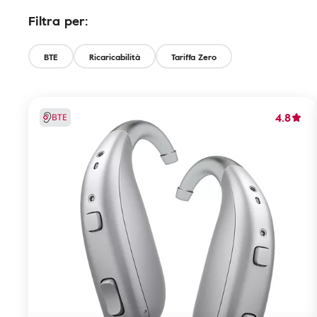
Filtra per:
BTE
Ricaricabilità
Tariffa Zero
4.8
BTE