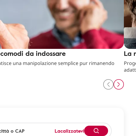
, comodi da indossare
La 
ntisce una manipolazione semplice pur rimanendo
Proge
adat
Lacalizzatevi