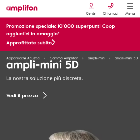
Centri
Chiamaci
Menu
Promozione speciale: 10’000 superpunti Coop
aggiuntivi in omaggio*
Approfittate subito
Apparecchi Acustici
Gamma Amplifon
ampli-mini
ampli-mini 5D
ampli-mini 5D
La nostra soluzione più discreta.
Vedi il prezzo