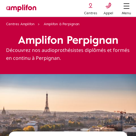
Centres
Appel
Menu
Centres Amplifon
Amplifon à Perpignan
Amplifon Perpignan
Découvrez nos audioprothésistes diplômés et formés
en continu à Perpignan.