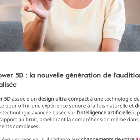
wer 5D : la nouvelle génération de l’auditio
lisée
r 5D
associe un
design ultra-compact
à une technologie de
 pour offrir une expérience sonore à la fois naturelle et
di
e technologie avancée basée sur
l’intelligence artificielle
, il 
 rapport au bruit, améliorant la compréhension même dans
ents complexes.
évoluer avec vous, il s’adapte aux
changements de votre
a