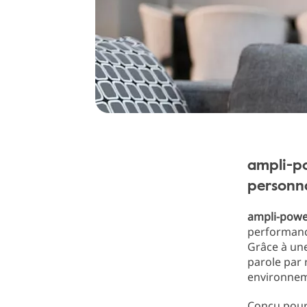
ampli-po
personna
ampli-powe
performance
Grâce à un
parole par
environnem
Conçu pour 