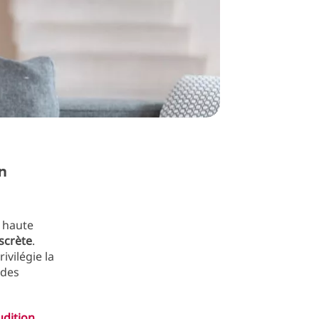
n
 haute
scrète
.
privilégie la
 des
udition