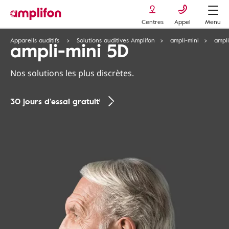
Centres
Appel
Menu
Appareils auditifs
Solutions auditives Amplifon
ampli-mini
ampli
ampli-mini 5D
Nos solutions les plus discrètes.
30 jours d’essai gratuit¹