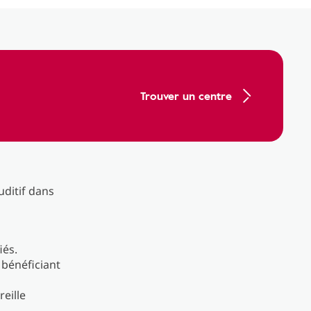
Trouver un centre
uditif dans
iés.
 bénéficiant
eille