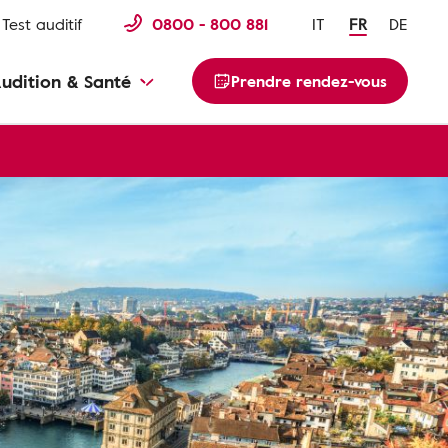
Test auditif
0800 - 800 881
IT
FR
DE
udition & Santé
Prendre rendez-vous